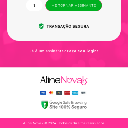
ME TORNAR ASSINANTE
Já é um assinante?
Faça seu login!
Aline Novak © 2024. Todos os direitos reservados.