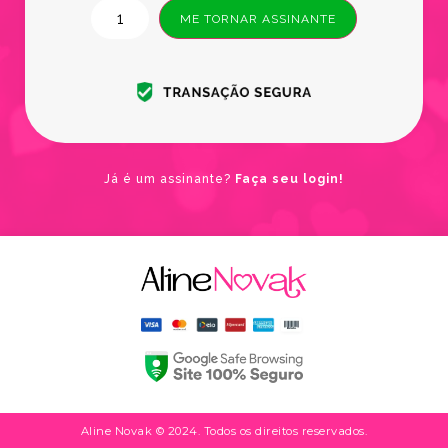
ME TORNAR ASSINANTE
Já é um assinante?
Faça seu login!
Aline Novak © 2024. Todos os direitos reservados.