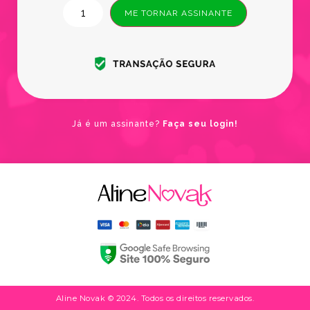
ME TORNAR ASSINANTE
Já é um assinante?
Faça seu login!
Aline Novak © 2024. Todos os direitos reservados.