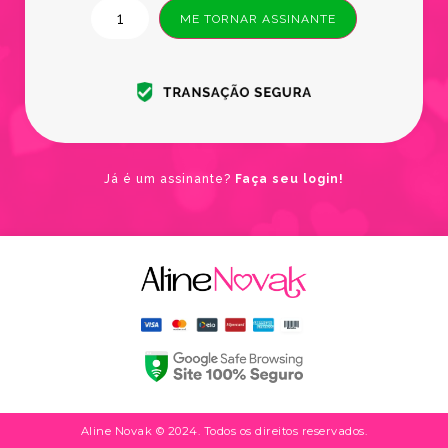
ME TORNAR ASSINANTE
Já é um assinante?
Faça seu login!
Aline Novak © 2024. Todos os direitos reservados.