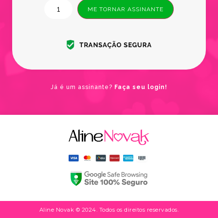
ME TORNAR ASSINANTE
Já é um assinante?
Faça seu login!
Aline Novak © 2024. Todos os direitos reservados.