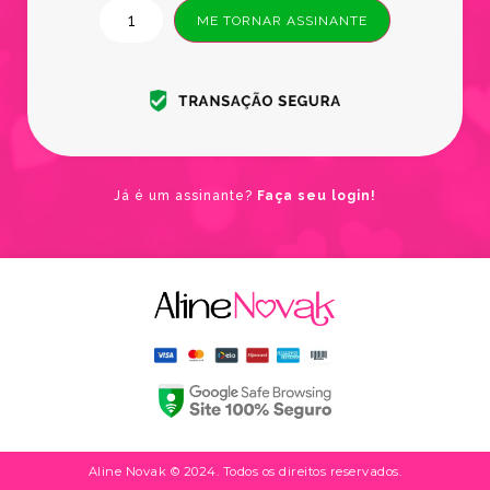
ME TORNAR ASSINANTE
Já é um assinante?
Faça seu login!
Aline Novak © 2024. Todos os direitos reservados.