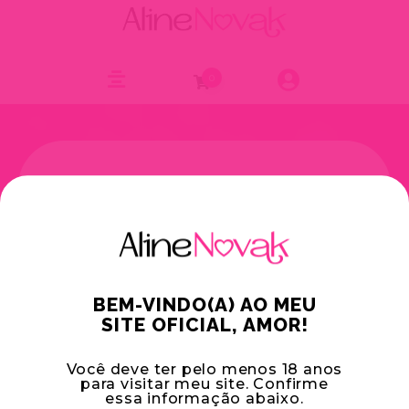
0
Ops!
Essa área é para
quem já possui conta!
Faça seu login ou crie sua conta grátis
para aproveitar todos os conteúdos exclusivos.
Entrar
Criar conta grátis
BEM-VINDO(A) AO MEU
SITE OFICIAL, AMOR!
Você deve ter pelo menos 18 anos
para visitar meu site. Confirme
essa informação abaixo.