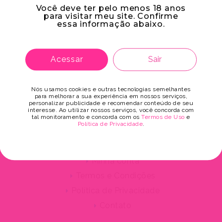
Você deve ter pelo menos 18 anos
para visitar meu site. Confirme
essa informação abaixo.
Acessar
Sair
Nós usamos cookies e outras tecnologias semelhantes
para melhorar a sua experiência em nossos serviços,
personalizar publicidade e recomendar conteúdo de seu
interesse. Ao utilizar nossos serviços, você concorda com
tal monitoramento e concorda com os
Termos de Uso
e
Política de Privacidade
.
Minha conta
Termos e Condições
Política de Privacidade
Contato